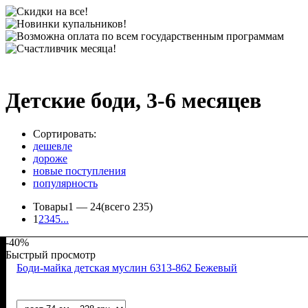
Детские боди, 3-6 месяцев
Сортировать:
дешевле
дороже
новые поступления
популярность
Товары
1 —
24
(всего 235)
1
2
3
4
5
...
-40%
Быстрый просмотр
Боди-майка детская муслин 6313-862 Бежевый