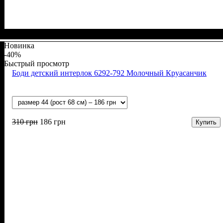
Пол
Материал
Полотно
Цвет
: Девочка, Мальчик
: Бежевый
: Муслин (100% хлопок)
: Хлопок
Новинка
-40%
Быстрый просмотр
Боди детский интерлок 6292-792 Молочный Круасанчик
310
грн
186
грн
Купить