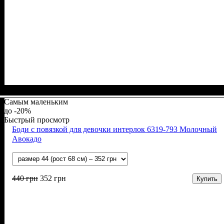
Пол
Материал
Полотно
Цвет
: Мальчик
: Синий
: Интерлок рапорт (100% х/б)
: Хлопок
Самым маленьким
-20%
Быстрый просмотр
Боди с повязкой для девочки интерлок 6319-793 Молочный
Авокадо
440
грн
352
грн
Купить