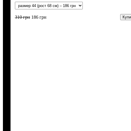
310
грн
186
грн
Купи