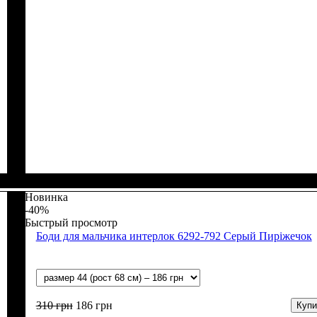
Пол
Материал
Полотно
Цвет
: Девочка
: Персиковый
: Интерлок рапорт (100% х/б)
: Хлопок
Новинка
-40%
Быстрый просмотр
Боди для мальчика интерлок 6292-792 Серый Пиріжечок
310
грн
186
грн
Купи