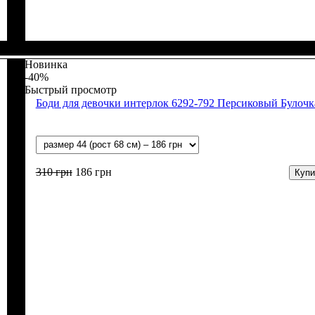
Пол
Материал
Полотно
Цвет
: Девочка, Мальчик
: Бежевый
: Интерлок рапорт (100% х/б)
: Хлопок
Новинка
-40%
Быстрый просмотр
Боди для девочки интерлок 6292-792 Персиковый Булочк
310
грн
186
грн
Купи