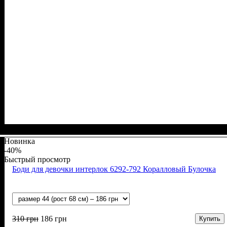
Пол
Материал
Полотно
Цвет
: Девочка, Мальчик
: Молочный
: Интерлок рапорт (100% х/б)
: Хлопок
Новинка
-40%
Быстрый просмотр
Боди для девочки интерлок 6292-792 Коралловый Булочка
310
грн
186
грн
Купить