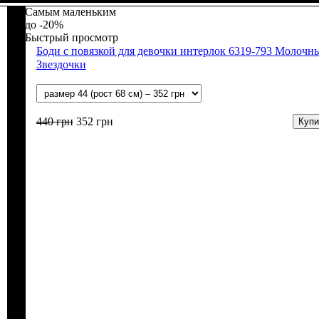
Самым маленьким
-20%
Быстрый просмотр
Боди с повязкой для девочки интерлок 6319-793 Молочн
Звездочки
440
грн
352
грн
Купи