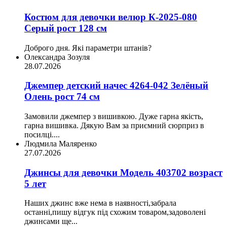
Костюм для девочки велюр К-2025-080
Серый рост 128 см
Доброго дня. Які параметри штанів?
Олександра Зозуля
28.07.2026
Джемпер детский начес 4264-042 Зелёный
Олень рост 74 см
Замовили джемпер з вишивкою. Дуже гарна якість,
гарна вишивка. Дякую Вам за приємний сюрприз в
посилці....
Людмила Маляренко
27.07.2026
Джинсы для девочки Модель 403702 возраст
5 лет
Наших джинс вже нема в наявності,забрала
останні,пишу відгук під схожим товаром,задоволені
джинсами ще...