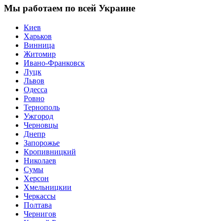
Мы работаем по всей Украине
Киев
Харьков
Винница
Житомир
Ивано-Франковск
Луцк
Львов
Одесса
Ровно
Тернополь
Ужгород
Черновцы
Днепр
Запорожье
Кропивницкий
Николаев
Сумы
Херсон
Хмельницкии
Черкассы
Полтава
Чернигов