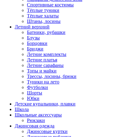
Спортивные костюмы
Тёплые туники
Тёплые халаты
Штаны, лосины
Летний верхний
Батники, рубашки
Блузы
Борцовки
Бриджи
Летние комплекты
Летние платья
Летние сарафаны
Топы и майки
Трессы, лосины, брюки
Туники на лето
Футболки
Шорты
Юбки
Детские купальники, плавки
Школа
Школьные аксессуары
Рюкзаки
Джинсовая одежда
Джинсовые куртки
Джинсовые рубашки