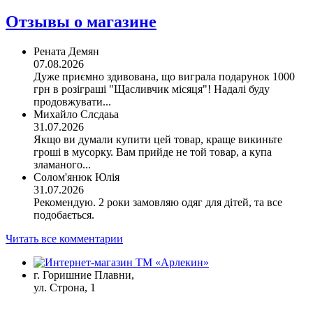
Отзывы о магазине
Рената Демян
07.08.2026
Дуже приємно здивована, що виграла подарунок 1000
грн в розіграші "Щасливчик місяця"! Надалі буду
продовжувати...
Михайло Слсдаьа
31.07.2026
Якщо ви думали купити цей товар, краще викиньте
гроші в мусорку. Вам прийде не той товар, а купа
зламаного...
Солом'янюк Юлія
31.07.2026
Рекомендую. 2 роки замовляю одяг для дітей, та все
подобається.
Читать все комментарии
г. Горишние Плавни,
ул. Строна, 1