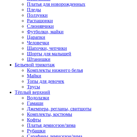
Платья для новорожденных
Пледы
Ползунки
Распашонки
Слюнявчики
Футболки, майки
Царапки
Человечки
Шапочки, чепчики
Шорты для малышей
Штанишки
Бельевой трикотаж
Комплекты нижнего белья
Майки
Топы для девочек
Трусы
Тёплый верхний
Водолазки
Гамаши
Джемпера, регланы, свитшоты
Комплекты, костюмы
Кофты
Платья демисезон/зима
Рубашки
Сарафаны демисезон/зима