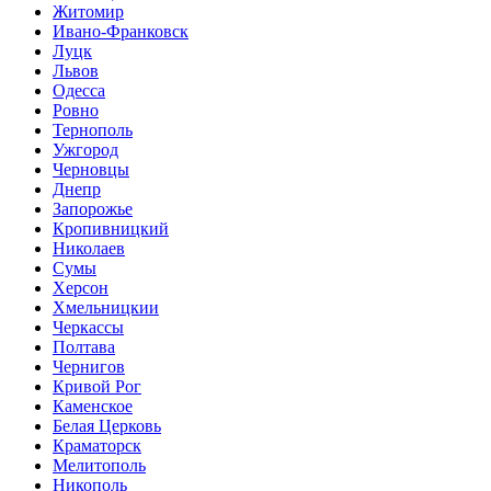
Житомир
Ивано-Франковск
Луцк
Львов
Одесса
Ровно
Тернополь
Ужгород
Черновцы
Днепр
Запорожье
Кропивницкий
Николаев
Сумы
Херсон
Хмельницкии
Черкассы
Полтава
Чернигов
Кривой Рог
Каменское
Белая Церковь
Краматорск
Мелитополь
Никополь