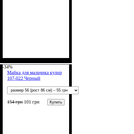
Пол
Материал
Полотно
Цвет
: Мальчик
: Синий, Чёрный,
: Стрейч-кулир
: Коттон, Эластан
рапорт (95% х/б, 5% лайкра)
Мятный, Бежевый
-34%
Майка для мальчика кулир
107-022 Черный
154
грн
101
грн
Купить