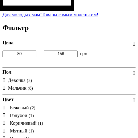
Пол
Материал
Полотно
Цвет
: Мальчик
: Синий, Серый,
: Стрейч-кулир
: Хлопок, Эластан
(94% х/б, 6% лайкра)
Чёрный
Для молодых мам!
Товары самым маленьким!
Фильтр
Цена
—
грн
Пол
Девочка
(2)
Мальчик
(8)
Цвет
Бежевый
(2)
Голубой
(1)
Коричневый
(1)
Мятный
(1)