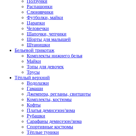
Ползунки
Распашонки
Слюнявчики
Футболки, майки
Царапки
Человечки
Шапочки, чепчики
Шорты для малышей
Штанишки
Бельевой трикотаж
Комплекты нижнего белья
Майки
Топы для девочек
Трусы
Тёплый верхний
Водолазки
Гамаши
Джемпера, регланы, свитшоты
Комплекты, костюмы
Кофты
Платья демисезон/зима
Рубашки
Сарафаны демисезон/зима
Спортивные костюмы
Тёплые туники