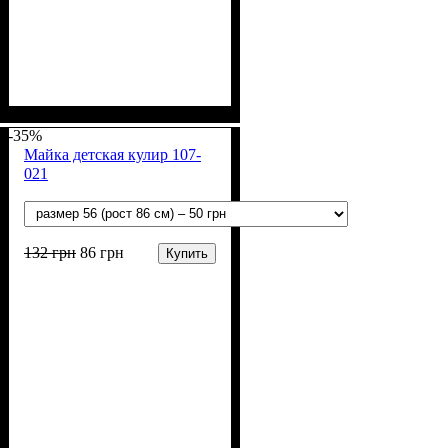
Пол
Материал
Полотно
Цвет
: Мальчик
: Серый
: Кулир (100% х/б)
: Хлопок
-35%
Майка детская кулир 107-
021
132
грн
86
грн
Купить