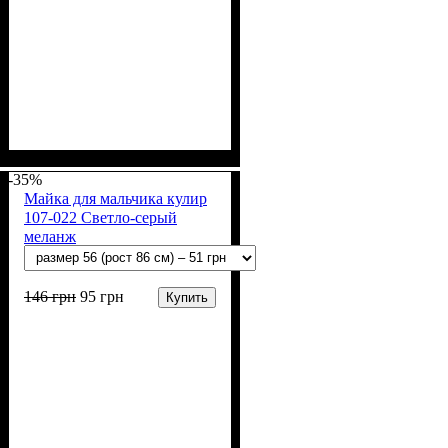
Пол
Материал
Полотно
Цвет
: Мальчик
: Чёрный
: Кулир (100% х/б)
: Хлопок
-35%
Майка для мальчика кулир
107-022 Светло-серый
меланж
146
грн
95
грн
Купить