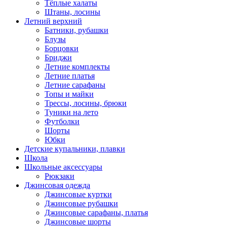
Тёплые халаты
Штаны, лосины
Летний верхний
Батники, рубашки
Блузы
Борцовки
Бриджи
Летние комплекты
Летние платья
Летние сарафаны
Топы и майки
Трессы, лосины, брюки
Туники на лето
Футболки
Шорты
Юбки
Детские купальники, плавки
Школа
Школьные аксессуары
Рюкзаки
Джинсовая одежда
Джинсовые куртки
Джинсовые рубашки
Джинсовые сарафаны, платья
Джинсовые шорты