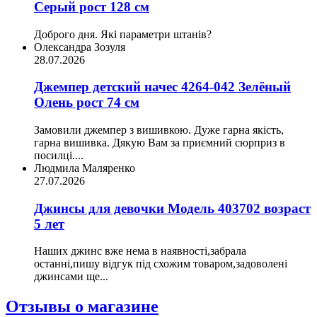
Серый рост 128 см
Доброго дня. Які параметри штанів?
Олександра Зозуля
28.07.2026
Джемпер детский начес 4264-042 Зелёный
Олень рост 74 см
Замовили джемпер з вишивкою. Дуже гарна якість,
гарна вишивка. Дякую Вам за приємний сюрприз в
посилці....
Людмила Маляренко
27.07.2026
Джинсы для девочки Модель 403702 возраст
5 лет
Наших джинс вже нема в наявності,забрала
останні,пишу відгук під схожим товаром,задоволені
джинсами ще...
Отзывы о магазине